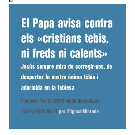
El
El Papa avisa contra
els «cristians tebis,
ni freds ni calents»
Jesús sempre mira de corregir-nos, de
despertar la nostra ànima tèbia i
adormida en la tebiesa
Publicat: 15/11/2016 00:00
Actualitzat:
15/01/2022 09:11
per @IgnasiMiranda