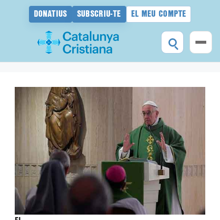
DONATIUS
SUBSCRIU-TE
EL MEU COMPTE
Vés
al
contingut