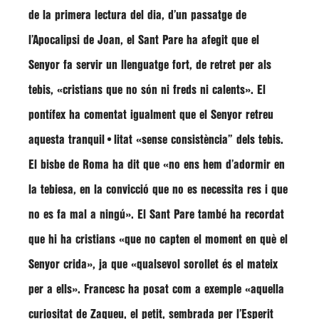
de la primera lectura del dia, d’un passatge de
l’Apocalipsi de Joan, el Sant Pare ha afegit que el
Senyor fa servir un llenguatge fort, de retret per als
tebis,
«cristians que no són ni freds ni calents»
. El
pontífex ha comentat igualment que el Senyor retreu
aquesta tranquil•litat
«sense consistència”
dels tebis.
El bisbe de Roma ha dit que
«no ens hem d’adormir en
la tebiesa, en la convicció que no es necessita res i que
no es fa mal a ningú»
. El Sant Pare també ha recordat
que hi ha cristians
«que no capten el moment en què el
Senyor crida»
, ja que
«qualsevol sorollet és el mateix
per a ells»
.
Francesc
ha posat com a exemple
«aquella
curiositat de Zaqueu, el petit, sembrada per l’Esperit