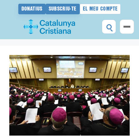
DONATIUS
SUBSCRIU-TE
EL MEU COMPTE
Vés
al
contingut