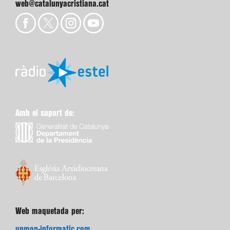
web@catalunyacristiana.cat
Amb el suport de:
Web maquetada per:
unmon-informatic.com