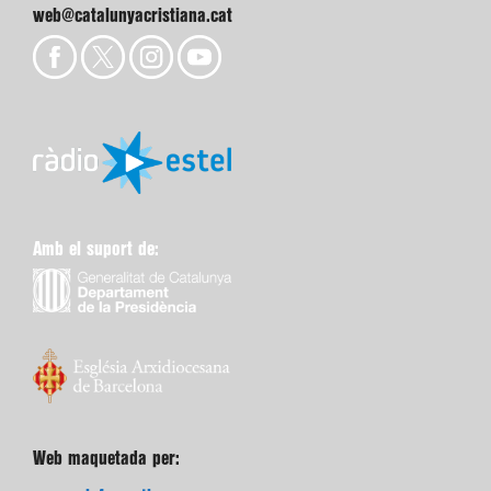
web@catalunyacristiana.cat
Amb el suport de:
Web maquetada per: