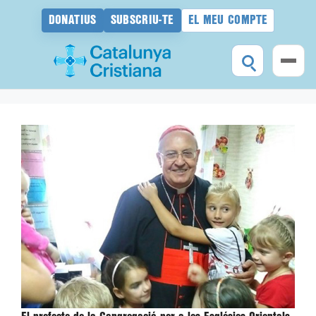
DONATIUS
SUBSCRIU-TE
EL MEU COMPTE
Vés
al
contingut