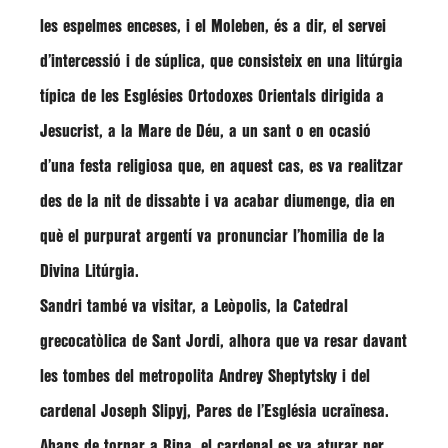
les espelmes enceses, i el Moleben, és a dir, el servei
d’intercessió i de súplica, que consisteix en una litúrgia
típica de les Esglésies Ortodoxes Orientals dirigida a
Jesucrist, a la Mare de Déu, a un sant o en ocasió
d’una festa religiosa que, en aquest cas, es va realitzar
des de la nit de dissabte i va acabar diumenge, dia en
què el purpurat argentí va pronunciar l’homilia de la
Divina Litúrgia.
Sandri
també va visitar, a Leòpolis, la Catedral
grecocatòlica de Sant Jordi, alhora que va resar davant
les tombes del metropolita
Andrey Sheptytsky
i del
cardenal
Joseph Slipyj
, Pares de l’Església ucraïnesa.
Abans de tornar a Rina, el cardenal es va aturar per