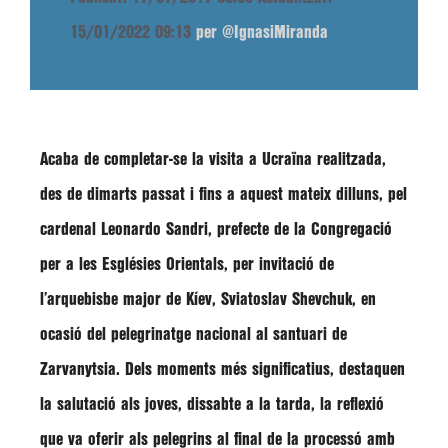
15/01/2022 09:13
per @IgnasiMiranda
Acaba de completar-se la visita a Ucraïna realitzada,
des de dimarts passat i fins a aquest mateix dilluns, pel
cardenal
Leonardo Sandri
, prefecte de la Congregació
per a les Esglésies Orientals, per invitació de
l’arquebisbe major de Kíev, Sviatoslav Shevchuk, en
ocasió del pelegrinatge nacional al santuari de
Zarvanytsia. Dels moments més significatius, destaquen
la salutació als joves, dissabte a la tarda, la reflexió
que va oferir als pelegrins al final de la processó amb