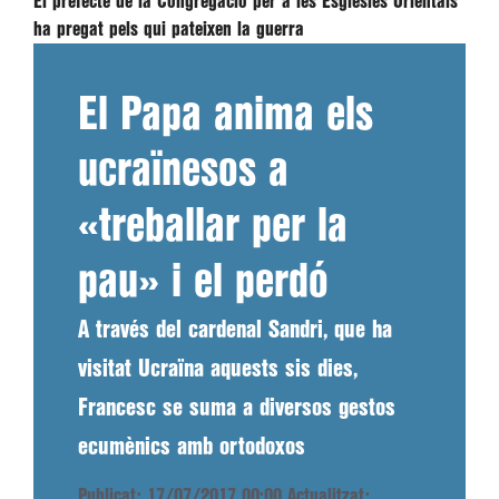
El prefecte de la Congregació per a les Esglésies Orientals
ha pregat pels qui pateixen la guerra
El Papa anima els
ucraïnesos a
«treballar per la
pau» i el perdó
A través del cardenal Sandri, que ha
visitat Ucraïna aquests sis dies,
Francesc se suma a diversos gestos
ecumènics amb ortodoxos
Publicat: 17/07/2017 00:00
Actualitzat: