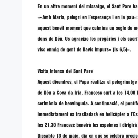
En un altre moment del missatge, el Sant Pare ha
««Amb Maria, pelegrí en l’esperança i en la pau»:
aquest beneït moment que culmina un segle de mom
dons de Déu. Us agraeixo les pregàries i els sacri
visc enmig de gent de llavis impurs» (Is 6,5)».
Visita intensa del Sant Pare
Aquest divendres, el Papa realitza el pelegrinatg
de Déu a Cova da Iria.
Francesc
surt a les 14.00 
cerimònia de benvinguda. A continuació, el pontíf
immediatament es traslladarà en helicòpter a l’Est
les 21.30
Francesc
beneirà les espelmes i dirigir
Dissabte 13 de maig, dia en què se celebra preci