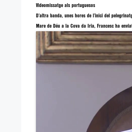
Videomissatge als portuguesos
D’altra banda, unes hores de l’inici del pelegrina
Mare de Déu a la Cova da Iria,
Francesc
ha envia