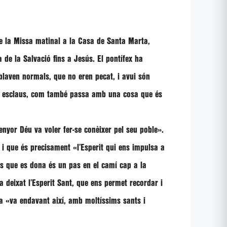
de la Missa matinal a la Casa de Santa Marta,
a de la Salvació fins a Jesús. El pontífex ha
aven normals, que no eren pecat, i avui són
res esclaus, com també passa amb una cosa que és
enyor Déu va voler fer-se conèixer pel seu poble»
.
, i que és precisament
«l’Esperit qui ens impulsa a
s que es dona és un pas en el camí cap a la
 deixat l’Esperit Sant, que ens permet recordar i
ia
«va endavant així, amb moltíssims sants i