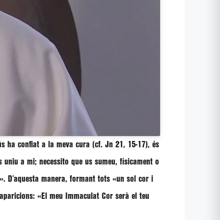
 ha confiat a la meva cura (cf. Jn 21, 15-17), és
s uniu a mi; necessito que us sumeu, físicament o
r». D’aquesta manera, formant tots «un sol cor i
aparicions: «El meu Immaculat Cor serà el teu