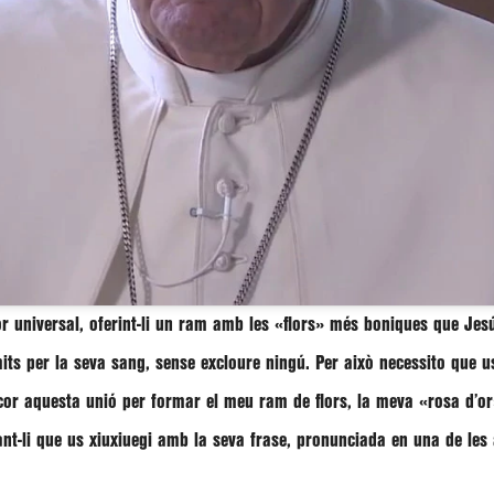
universal, oferint-li un ram amb les «flors» més boniques que Jesús
its per la seva sang, sense excloure ningú. Per això necessito que u
l cor aquesta unió per formar el meu ram de flors, la meva «rosa d’o
-li que us xiuxiuegi amb la seva frase, pronunciada en una de les 