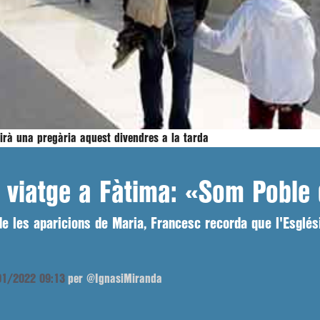
dirà una pregària aquest divendres a la tarda
l viatge a Fàtima: «Som Poble
de les aparicions de Maria, Francesc recorda que l'Esglé
/01/2022 09:13
per @IgnasiMiranda