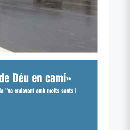
 de Déu en camí»
sia "va endavant amb molts sants i