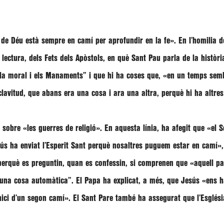
 de Déu està sempre en camí per aprofundir en la fe»
. En l’homilia 
 lectura, dels Fets dels Apòstols, en què Sant Pau parla de la històri
la moral i els Manaments”
i que hi ha coses que,
«en un temps sembl
clavitud, que abans era una cosa i ara una altra, perquè hi ha alt
x sobre
«les guerres de religió»
. En aquesta línia, ha afegit que
«el S
ús ha enviat l’Esperit Sant perquè nosaltres puguem estar en camí»
 perquè es preguntin, quan es confessin, si comprenen que
«aquell pa
 una cosa automàtica”
. El Papa ha explicat, a més, que
Jesús «ens ha
nici d’un segon camí»
. El Sant Pare també ha assegurat que l’Esglés