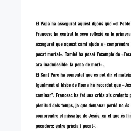
El Papa ha assegurat aquest dijous que
«el Poble
Francesc
ha centrat la seva reflexió en la primera
assegurat que aquest camí ajuda a
«comprendre 
pecat mortal».
També ha posat l’exemple de
«l’es
ara inadmissible: la pena de mort»
.
El Sant Pare ha comentat que es pot dir el matei
Igualment el bisbe de Roma ha recordat que
«Jes
caminar”
.
Francesc
ha fet una crida als creients
plenitud dels temps, ja que demanar perdó no és
comprendre el missatge de Jesús, en el que és l’i
pecadors; entre gràcia i pecat»
.