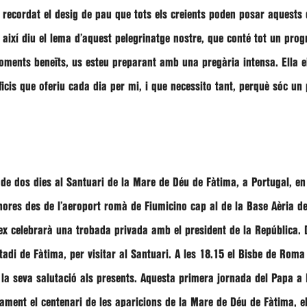
 recordat el desig de pau que tots els creients poden posar aquests 
 així diu el lema d’aquest pelegrinatge nostre, que conté tot un pro
ents beneïts, us esteu preparant amb una pregària intensa. Ella eix
ficis que oferiu cada dia per mi, i que necessito tant, perquè sóc u
e de dos dies al Santuari de la Mare de Déu de Fàtima, a Portugal, en
hores des de l’aeroport romà de Fiumicino cap al de la Base Aèria de
ex celebrarà una trobada privada amb el president de la República. D
adi de Fàtima, per visitar al Santuari. A les 18.15 el Bisbe de Roma 
à la seva salutació als presents. Aquesta primera jornada del Papa a
sament el centenari de les aparicions de la Mare de Déu de Fàtima, 