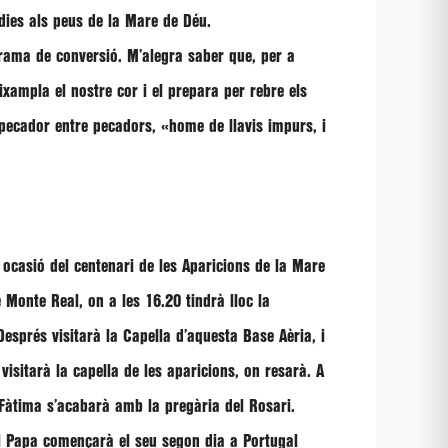
dies als peus de la Mare de Déu.
grama de conversió. M’alegra saber que, per a
ampla el nostre cor i el prepara per rebre els
n pecador entre pecadors, «home de llavis impurs, i
 ocasió del centenari de les Aparicions de la Mare
 Monte Real, on a les 16.20 tindrà lloc la
esprés visitarà la Capella d’aquesta Base Aèria, i
visitarà la capella de les aparicions, on resarà. A
 Fàtima s’acabarà amb la pregària del Rosari.
el Papa començarà el seu segon dia a Portugal