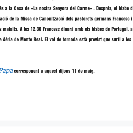
ès a la Casa de
«La nostra Senyora del Carme»
. Després, el bisbe 
bració de la Missa de Canonització dels pastorets germans
Francesc
ls malalts. A les 12.30
Francesc
dinarà amb els bisbes de Portugal, 
e Aèria de Monte Real. El vol de tornada està previst que surti a les
 Papa
corresponent a aquest dijous 11 de maig.