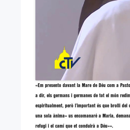
«Em presento davant la Mare de Déu com a Pastor 
a dir, els germans i germanes de tot el món redim
espiritualment, però l’important és que brolli de
una sola ànima» us encomanaré a Maria, demanant
refugi i el camí que et conduirà a Déu»».