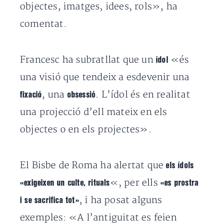
objectes, imatges, idees, rols», ha
comentat.
Francesc ha subratllat que un
«és
ídol
una visió que tendeix a esdevenir una
, una
. L’ídol és en realitat
fixació
obsessió
una projecció d’ell mateix en els
objectes o en els projectes».
El Bisbe de Roma ha alertat que
els ídols
«, per ells
«exigeixen un culte, rituals
«es prostra
, i ha posat alguns
i se sacrifica tot»
exemples: «A l’antiguitat es feien