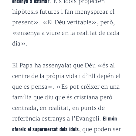
r. Els ídols projecten
ensenya a estima
hipòtesis futures i fan menysprear el
present». «El Déu veritable», però,
«ensenya a viure en la realitat de cada
dia».
El Papa ha assenyalat que Déu «és al
centre de la pròpia vida i d’Ell depén el
que es pensa». «Es pot créixer en una
família que diu que és cristiana però
centrada, en realitat, en punts de
referència estranys a l’Evangeli.
El món
, que poden ser
ofereix el supermercat dels ídols