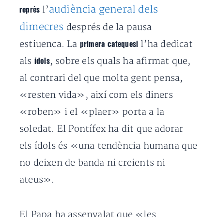
audiència general dels
l’
reprès
dimecres
després de la pausa
estiuenca. La
l’ha dedicat
primera catequesi
als
, sobre els quals ha afirmat que,
ídols
al contrari del que molta gent pensa,
«resten vida», així com els diners
«roben» i el «plaer» porta a la
soledat. El Pontífex ha dit que adorar
els ídols és «una tendència humana que
no deixen de banda ni creients ni
ateus».
El Papa ha assenyalat que «les