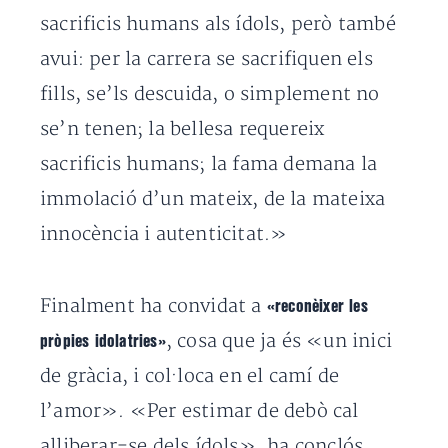
sacrificis humans als ídols, però també
avui: per la carrera se sacrifiquen els
fills, se’ls descuida, o simplement no
se’n tenen; la bellesa requereix
sacrificis humans; la fama demana la
immolació d’un mateix, de la mateixa
innocència i autenticitat.»
Finalment ha convidat a
«reconèixer les
, cosa que ja és «un inici
pròpies idolatries»
de gràcia, i col·loca en el camí de
l’amor». «Per estimar de debò cal
alliberar-se dels ídols», ha conclós.