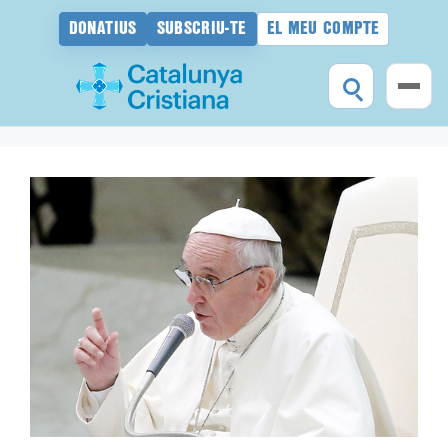
DONATIUS
SUBSCRIU-TE
EL MEU COMPTE
Vés
al
contingut