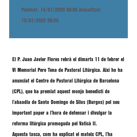
Publicat: 14/01/2020 00:00
Actualitzat:
15/01/2022 09:20
El
P. Juan Javier Flores
rebrà el dimarts 11 de febrer el
VI Memorial Pere Tena de Pastoral Litúrgica
. Així ho ha
anunciat el
Centre de Pastoral Litúrgica de Barcelona
(CPL), que ha premiat aquest monjo benedictí de
l’abaadia de Santo Domingo de Silos (Burgos) pel seu
important paper a l’hora de
defensar i divulgar la
reforma litúrgica promoguda pel Vaticà II
.
Aquesta tasca, com ha explicat el mateix CPL, l’ha