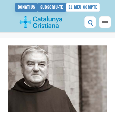
DONATIUS
SUBSCRIU-TE
EL MEU COMPTE
Vés
al
contingut