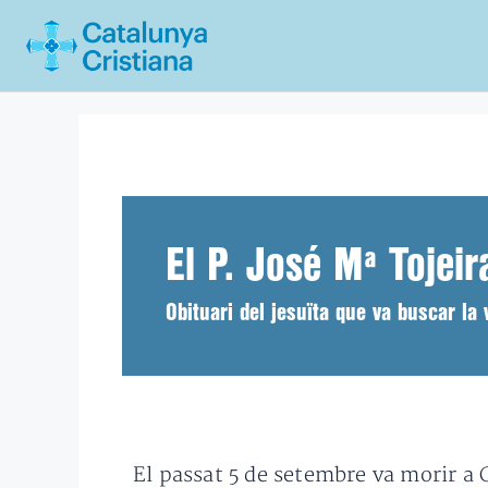
Vés
al
contingut
El P. José Mª Tojeir
Obituari del jesuïta que va buscar la 
El passat 5 de setembre va morir a 