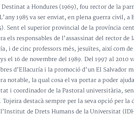
 Destinat a Hondures (1969), fou rector de la parr
L’any 1985 va ser enviat, en plena guerra civil, a
5). Sent el superior provincial de la província ce
ntra els responsables de l’assassinat del rector d
ía, i de cinc professors més, jesuïtes, així com de
nys el 16 de novembre del 1989. Del 1997 al 2010 v
bres d’Ellacuría i la promoció d’un El Salvador mé
era notable, la qual cosa el va portar a poder aj
itat i coordinador de la Pastoral universitària, se
Tojeira destacà sempre per la seva opció per la d
e l’Institut de Drets Humans de la Universitat (ID