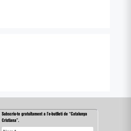
Subscriu-te gratuïtament a l’e-butlletí de “Catalunya
Cristiana”.