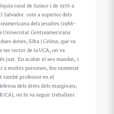
òquia rural de Sulaco i de 1976 a
 El Salvador com a superior dels
ntreamericana dels jesuïtes (1988-
e la Universitat Centreamericana
 dues dones, Elba i Celina, que va
a ser rector de la UCA, on va
s just. En acabar el seu mandat, i
udar a moltes persones, fou nomenat
nt també professor en el
efensa dels drets dels marginats,
HUCA), on hi va seguir treballant