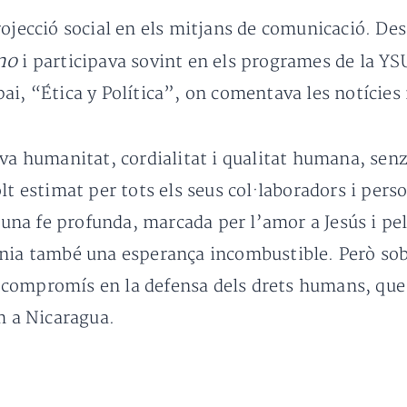
rojecció social en els mitjans de comunicació. De
no
i participava sovint en els programes de la YSU
i, “Ética y Política”, on comentava les notícies 
va humanitat, cordialitat i qualitat humana, senzi
lt estimat per tots els seus col·laboradors i per
a una fe profunda, marcada per l’amor a Jesús i p
nia també una esperança incombustible. Però sobr
seu compromís en la defensa dels drets humans, que
m a Nicaragua.