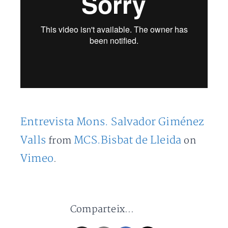
Entrevista Mons. Salvador Giménez
Valls
MCS.Bisbat de Lleida
from
on
Vimeo
.
Comparteix...