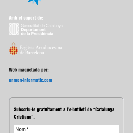
Amb el suport de:
Web maquetada per:
unmon-informatic.com
Subscriu-te gratuïtament a l’e-butlletí de “Catalunya
Cristiana”.