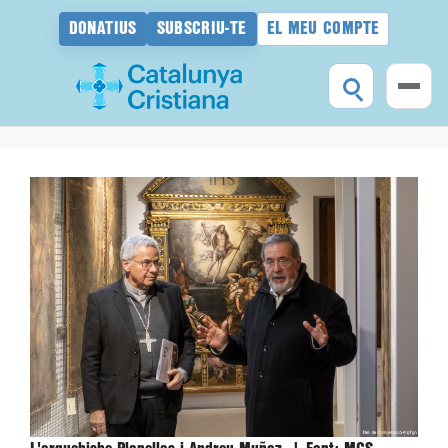
DONATIUS
SUBSCRIU-TE
EL MEU COMPTE
Vés
al
contingut