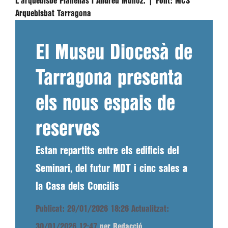
L'arquebisbe Planellas i Andreu Muñoz. |
Font:
MCS
Arquebisbat Tarragona
El Museu Diocesà de
Tarragona presenta
els nous espais de
reserves
Estan repartits entre els edificis del
Seminari, del futur MDT i cinc sales a
la Casa dels Concilis
Publicat: 29/01/2026 18:26
Actualitzat:
30/01/2026 12:47
per Redacció