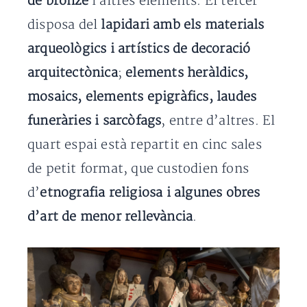
de bronze
i altres elements. El tercer
disposa del
lapidari amb els materials
arqueològics i artístics de decoració
arquitectònica
;
elements heràldics,
mosaics, elements epigràfics, laudes
funeràries i sarcòfags
, entre d’altres. El
quart espai està repartit en cinc sales
de petit format, que custodien fons
d’
etnografia religiosa i algunes obres
d’art de menor rellevància
.