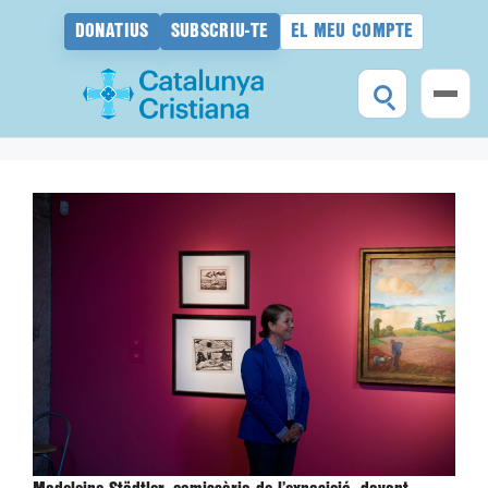
DONATIUS
SUBSCRIU-TE
EL MEU COMPTE
Vés
al
contingut