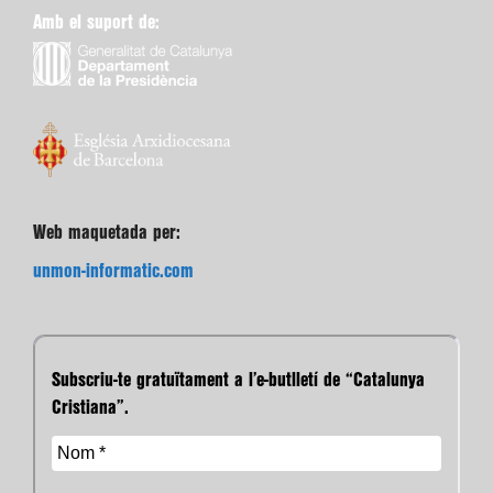
Amb el suport de:
Web maquetada per:
unmon-informatic.com
Subscriu-te gratuïtament a l’e-butlletí de “Catalunya
Cristiana”.