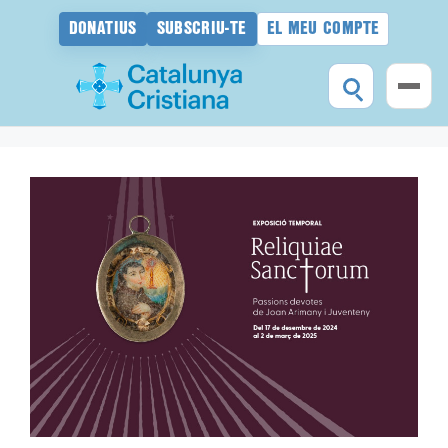
DONATIUS
SUBSCRIU-TE
EL MEU COMPTE
Vés
al
contingut