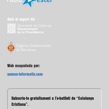
Amb el suport de:
Web maquetada per:
unmon-informatic.com
Subscriu-te gratuïtament a l’e-butlletí de “Catalunya
Cristiana”.