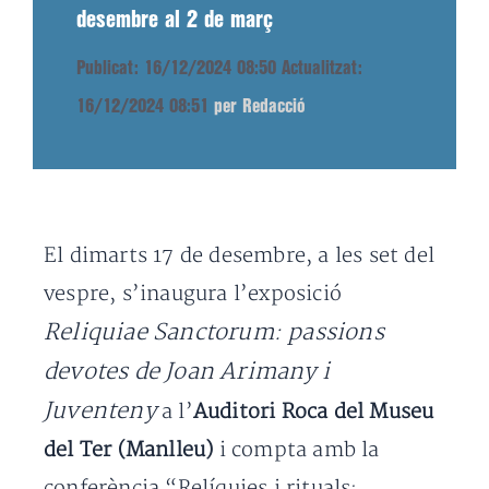
desembre al 2 de març
Publicat: 16/12/2024 08:50
Actualitzat:
16/12/2024 08:51
per Redacció
El dimarts 17 de desembre, a les set del
vespre, s’inaugura l’exposició
Reliquiae Sanctorum: passions
devotes de Joan Arimany i
Juventeny
a l’
Auditori Roca del Museu
del Ter (Manlleu)
i compta amb la
conferència “Relíquies i rituals: