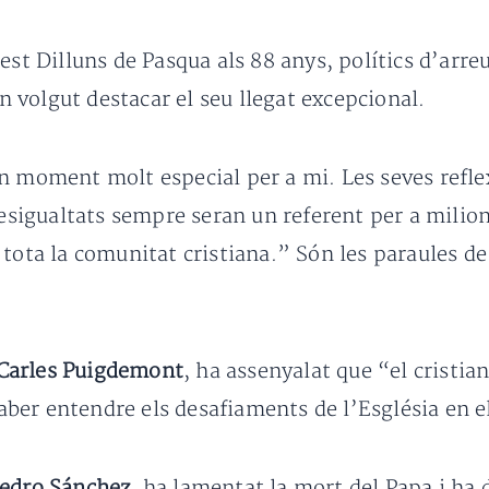
est Dilluns de Pasqua als 88 anys, polítics d’arr
an volgut destacar el seu llegat excepcional.
n moment molt especial per a mi. Les seves reflexi
 desigualtats sempre seran un referent per a mili
 tota la comunitat cristiana.” Són les paraules d
Carles Puigdemont
, ha assenyalat que “el cristi
 saber entendre els desafiaments de l’Església en
edro Sánchez
, ha lamentat la mort del Papa i ha