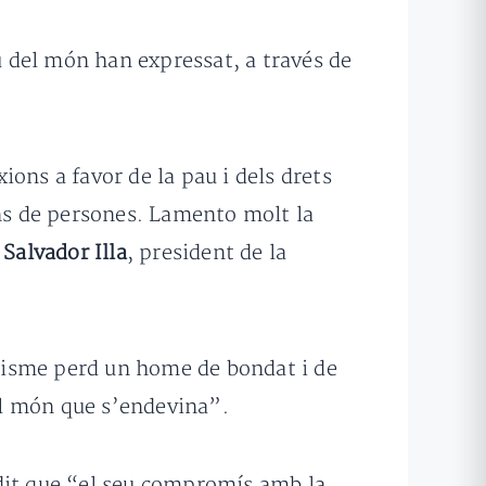
eu del món han expressat, a través de
ons a favor de la pau i dels drets
ons de persones. Lamento molt la
e
Salvador Illa
, president de la
anisme perd un home de bondat i de
 el món que s’endevina”.
 dit que “el seu compromís amb la