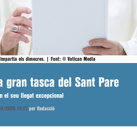
 impartia els dimecres. |
Font:
© Vatican Media
la gran tasca del Sant Pare
 el seu llegat excepcional
/04/2025 15:27
per Redacció