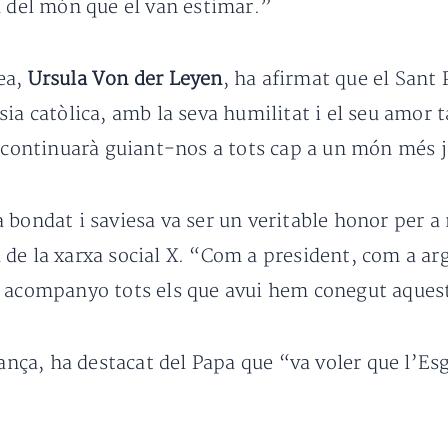
u del món que el van estimar.”
ea,
Ursula Von der Leyen
, ha afirmat que el Sant 
sia catòlica, amb la seva humilitat i el seu amor 
c continuarà guiant-nos a tots cap a un món més j
 bondat i saviesa va ser un veritable honor per a
il de la xarxa social X. “Com a president, com a 
 acompanyo tots els que avui hem conegut aquesta
ança, ha destacat del Papa que “va voler que l’Esg