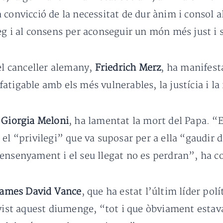
convicció de la necessitat de dur ànim i consol al
eg i al consens per aconseguir un món més just i s
 el canceller alemany,
Friedrich Merz
, ha manifest
tigable amb els més vulnerables, la justícia i la 
,
Giorgia Meloni
, ha lamentat la mort del Papa. “
el “privilegi” que va suposar per a ella “gaudir d
ensenyament i el seu llegat no es perdran”, ha c
James David Vance
, que ha estat l’últim líder pol
 vist aquest diumenge, “tot i que òbviament estav