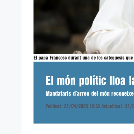
El papa Francesc durant una de les catequesis que
El món polític lloa 
Mandataris d’arreu del món reconeixen
Publicat: 21/04/2025 12:33
Actualitzat: 21