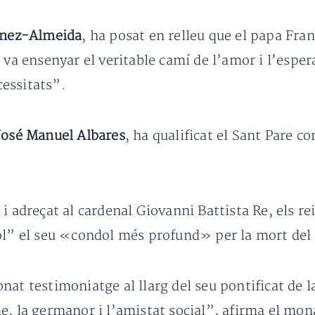
ínez-Almeida
, ha posat en relleu que el papa Fran
s va ensenyar el veritable camí de l’amor i l’esp
essitats”.
José Manuel Albares
, ha qualificat el Sant Pare 
I
i adreçat al cardenal Giovanni Battista Re, els 
yol” el seu «condol més profund» per la mort del
nat testimoniatge al llarg del seu pontificat de 
, la germanor i l’amistat social”, afirma el mona