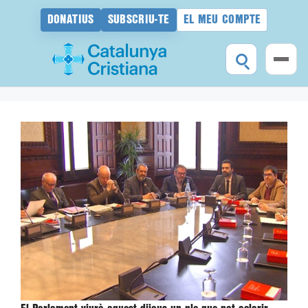
DONATIUS
SUBSCRIU-TE
EL MEU COMPTE
Vés
al
contingut