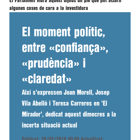
El Parlament viurà aquest dijous un ple que pot aclarir
algunes coses de cara a la investidura
El moment polític,
entre «confiança»,
«prudència» i
«claredat»
Així s'expressen Joan Morell, Josep
Vila Abelló i Teresa Carreres en 'El
Mirador', dedicat aquest dimecres a la
incerta situació actual
Publicat: 28/02/2018 00:00
Actualitzat: