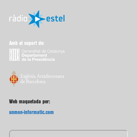
Amb el suport de:
Web maquetada per:
unmon-informatic.com