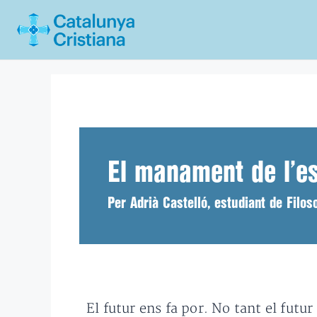
Vés
al
contingut
El manament de l’e
Per Adrià Castelló, estudiant de Filo
El futur ens fa por. No tant el futu