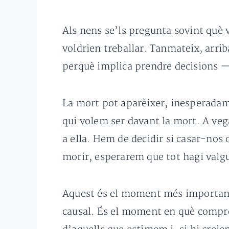
Als nens se’ls pregunta sovint què v
voldrien treballar. Tanmateix, arri
perquè implica prendre decisions —
La mort pot aparèixer, inesperadame
qui volem ser davant la mort. A veg
a ella. Hem de decidir si casar-nos o
morir, esperarem que tot hagi valgu
Aquest és el moment més important: 
causal. És el moment en què compre