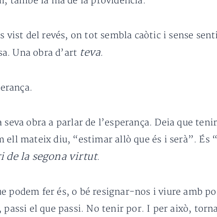
em, també la mà de la providència.
 vist del revés, on tot sembla caòtic i sense sentit
teva
sa. Una obra d’art
.
perança.
 seva obra a parlar de l’esperança. Deia que tenir
 ell mateix diu, “estimar allò que és i serà”. És
i de la segona virtut
.
c que podem fer és, o bé resignar-nos i viure amb 
passi el que passi. No tenir por. I per això, torna