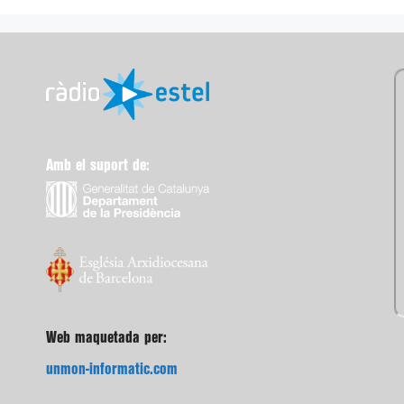
Amb el suport de:
Web maquetada per:
unmon-informatic.com