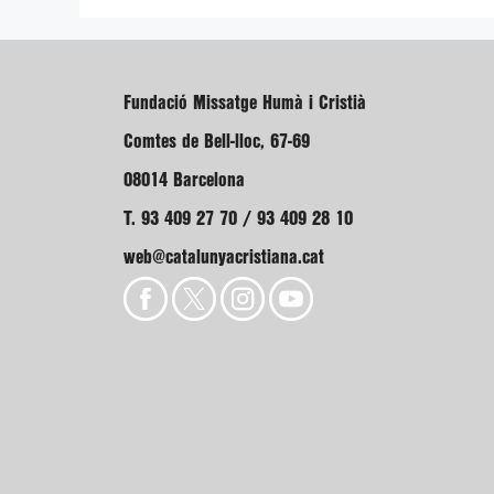
Fundació Missatge Humà i Cristià
Comtes de Bell-lloc, 67-69
08014 Barcelona
T. 93 409 27 70 / 93 409 28 10
web@catalunyacristiana.cat