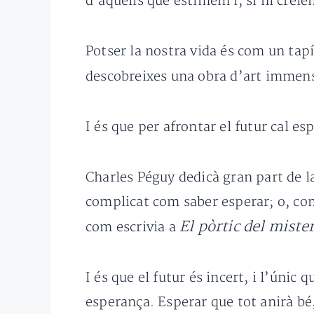
d’aquells que estimem i, si hi crei
Potser la nostra vida és com un tapís
descobreixes una obra d’art immen
I és que per afrontar el futur cal es
Charles Péguy dedicà gran part de la
complicat com saber esperar; o, com
El pòrtic del mister
com escrivia a
I és que el futur és incert, i l’úni
esperança. Esperar que tot anirà bé, 