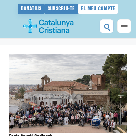
DONATIUS
SUBSCRIU-TE
EL MEU COMPTE
Vés
al
contingut