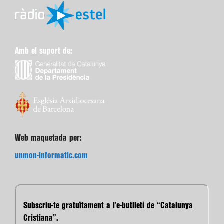
Amb el suport de:
Web maquetada per:
unmon-informatic.com
Subscriu-te gratuïtament a l’e-butlletí de “Catalunya
Cristiana”.