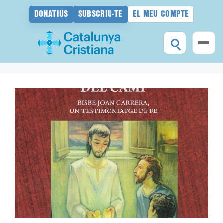
DONATIUS
SUBSCRIU-TE
EL MEU COMPTE
Vés
al
contingut