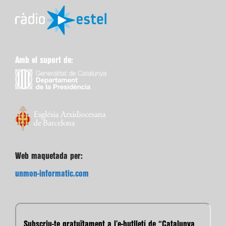
Amb el suport de:
Web maquetada per:
unmon-informatic.com
Subscriu-te gratuïtament a l’e-butlletí de “Catalunya