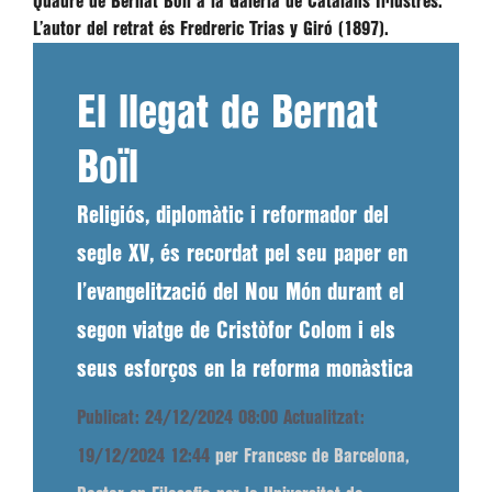
Quadre de Bernat Boïl a la Galeria de Catalans Il·lustres.
L’autor del retrat és Fredreric Trias y Giró (1897).
El llegat de Bernat
Boïl
Religiós, diplomàtic i reformador del
segle XV, és recordat pel seu paper en
l’evangelització del Nou Món durant el
segon viatge de Cristòfor Colom i els
seus esforços en la reforma monàstica
Publicat: 24/12/2024 08:00
Actualitzat:
19/12/2024 12:44
per Francesc de Barcelona,