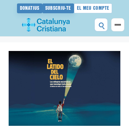
DONATIUS
SUBSCRIU-TE
EL MEU COMPTE
Vés
al
contingut