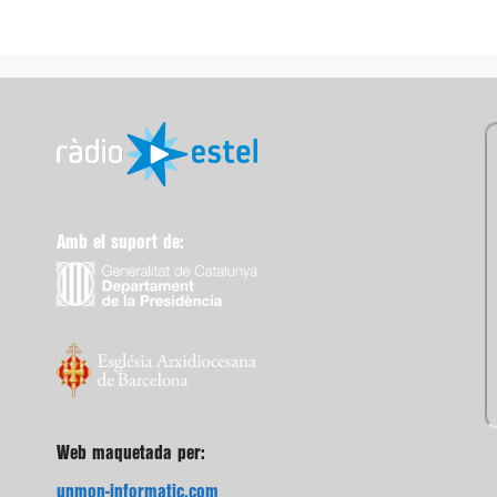
Amb el suport de:
Web maquetada per:
unmon-informatic.com