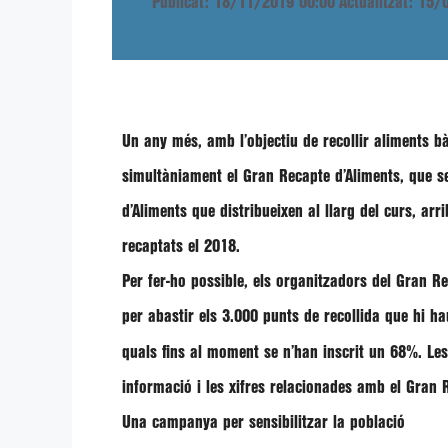
Publicat: 18/11/2019 00:00
Actualitzat: 15
Un any més, amb l’objectiu de
recollir aliments b
simultàniament el
Gran Recapte d’Aliments
, que s
d’Aliments que distribueixen al llarg del curs, ar
recaptats el 2018.
Per fer-ho possible, els organitzadors del Gran R
per abastir els
3.000 punts de recollida
que hi hau
quals fins al moment se n’han inscrit un 68%. Le
informació i les xifres relacionades amb el Gran 
Una campanya per sensibilitzar la població