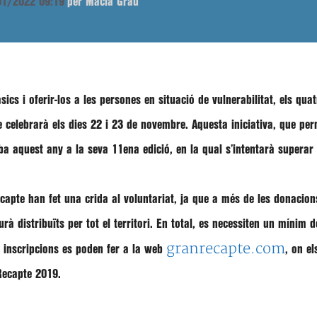
/01/2022 09:19
per Macià Grau
àsics
i oferir-los a les persones en situació de vulnerabilitat, els
quat
e celebrarà els dies
22 i 23 de novembre
. Aquesta iniciativa, que p
riba aquest any a la seva
11ena edició
, en la qual s’intentarà superar
ecapte han fet una crida al voluntariat, ja que a més de les donacio
rà distribuïts per tot el territori. En total, es necessiten un
mínim d
granrecapte.com
s inscripcions es poden fer a la web
, on e
Recapte 2019.