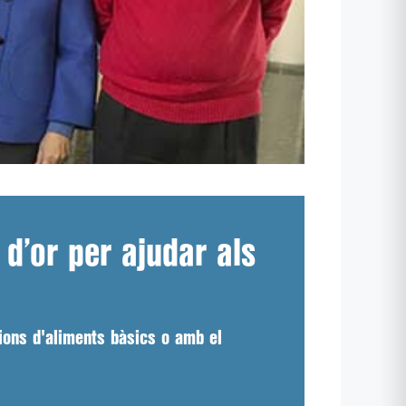
d’or per ajudar als
cions d'aliments bàsics o amb el