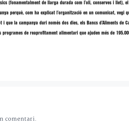
ics (fonamentalment de llarga durada com l’oli, conserves i llet), e
alunya perquè, com ha explicat l’organització en un comunicat, vegi q
ot i que la campanya duri només dos dies, els Bancs d’Aliments de C
sos programes
de reaprofitament alimentari que
ajuden més de 195.00
un comentari.