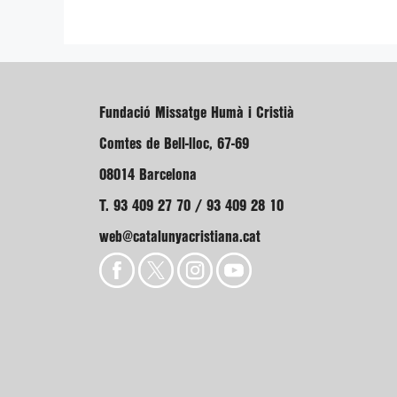
Fundació Missatge Humà i Cristià
Comtes de Bell-lloc, 67-69
08014 Barcelona
T. 93 409 27 70 / 93 409 28 10
web@catalunyacristiana.cat