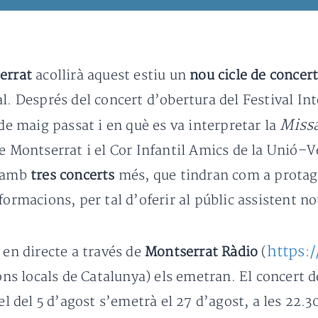
errat
acollirà aquest estiu un
nou cicle de concer
al. Després del concert d’obertura del Festival I
Missa
 de maig passat i en què es va interpretar la
e Montserrat i el Cor Infantil Amics de la Unió–Ve
t amb
tres concerts
més, que tindran com a protag
formacions, per tal d’oferir al públic assistent nou
https:
 en directe a través de
Montserrat Ràdio
(
ons locals de Catalunya) els emetran. El concert de
el del 5 d’agost s’emetrà el 27 d’agost, a les 22.30;