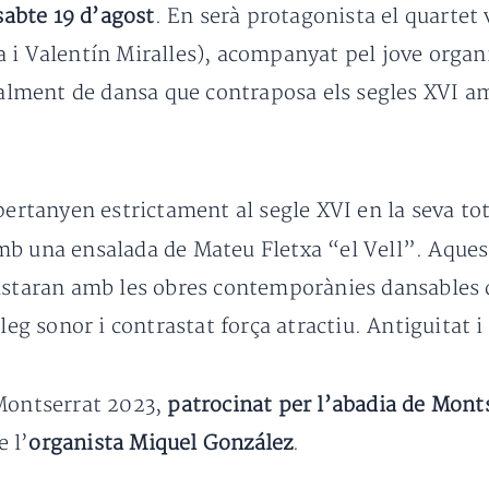
sabte 19 d’agost
. En serà protagonista el quartet
a i Valentín Miralles), acompanyat pel jove organ
lment de dansa que contraposa els segles XVI am
pertanyen estrictament al segle XVI en la seva tot
amb una ensalada de Mateu Fletxa “el Vell”. Aque
astaran amb les obres contemporànies dansables de
leg sonor i contrastat força atractiu. Antiguitat i 
 Montserrat 2023,
patrocinat per l’abadia de Monts
e l’
organista Miquel González
.