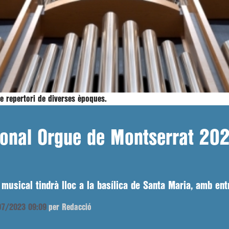
e repertori de diverses èpoques.
cional Orgue de Montserrat 20
musical tindrà lloc a la basílica de Santa Maria, amb entr
/07/2023 09:09
per Redacció