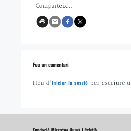
Comparteix...
Feu un comentari
Heu d'
per escriure 
iniciar la sessió
Fundació Missatge Humà i Cristià