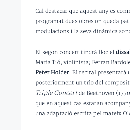
Cal destacar que aquest any es co
programat dues obres on queda paten
modulacions i la seva dinàmica son
El segon concert tindrà lloc el
dissa
Maria Tió, violinista; Ferran Bardol
Peter Holder
. El recital presentarà
posteriorment un trio del composi
Triple Concert
de Beethoven (1770-1
que en aquest cas estaran acompany
una adaptació escrita pel mateix Ol