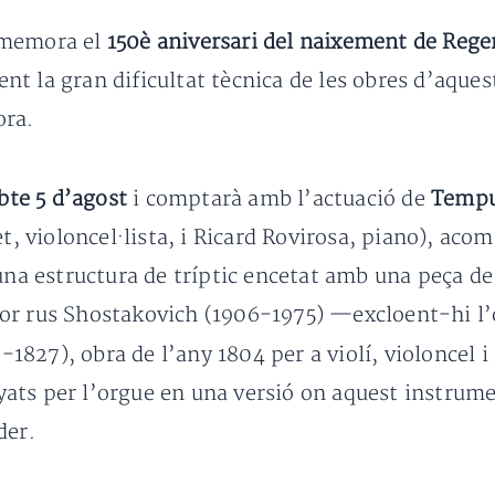
mmemora el
150è aniversari del naixement de Rege
t la gran dificultat tècnica de les obres d’aquest
ora.
bte 5 d’agost
i comptarà amb l’actuació de
Tempu
et, violoncel·lista, i Ricard Rovirosa, piano), ac
 una estructura de tríptic encetat amb una peça de 
tor rus Shostakovich (1906-1975) —excloent-hi l
827), obra de l’any 1804 per a violí, violoncel i 
ats per l’orgue en una versió on aquest instrumen
der.