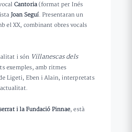
 vocal
Cantoria
(format per Inés
ista
Joan Seguí
. Presentaran un
b el XX, combinant obres vocals
Villanescas dels
alitat i són
sts exemples, amb ritmes
 Ligeti, Eben i Alain, interpretats
actualitat.
errat i la Fundació Pinnae
, està