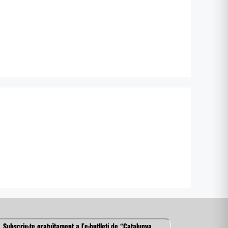
Subscriu-te gratuïtament a l’e-butlletí de “Catalunya