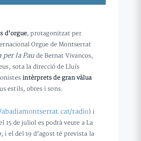
ts d’orgue
, protagonitzat per
nternacional Orgue de Montserrat
 per la Pau
de Bernat Vivancos,
us, sota la direcció de Lluís
onistes
intèrprets de gran vàlua
s estils, obres i sons.
//abadiamontserrat.cat/radio
) i
l 15 de juliol es podrà veure a La
 i el del 19 d’agost té prevista la