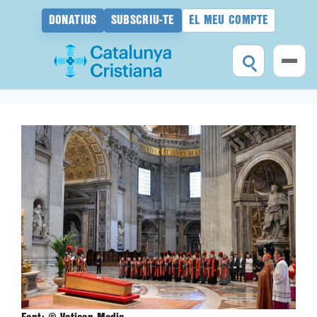
DONATIUS
SUBSCRIU-TE
EL MEU COMPTE
Vés
al
contingut