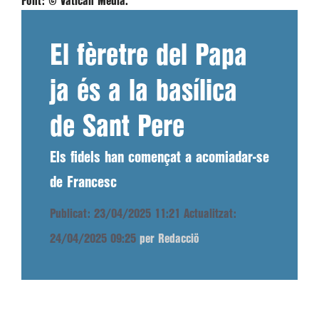
Font:
© Vatican Media.
El fèretre del Papa
ja és a la basílica
de Sant Pere
Els fidels han començat a acomiadar-se
de Francesc
Publicat: 23/04/2025 11:21
Actualitzat:
24/04/2025 09:25
per Redacciö