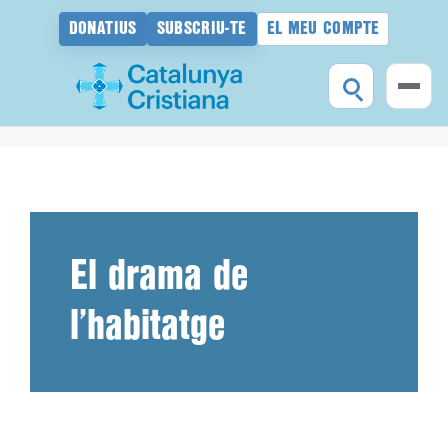
DONATIUS
SUBSCRIU-TE
EL MEU COMPTE
Vés
al
contingut
El drama de
l’habitatge