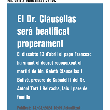
Mn. Gaietà Clausellas i Ballvé.
El Dr. Clausellas
serà beatificat
properament
El dissabte 13 d’abril el papa Francesc
ha signat el decret reconeixent el
martiri de Mn. Gaietà Clausellas i
Ballvé, prevere de Sabadell i del Sr.
Antoni Tort i Reixachs, laic i pare de
família
Publicat: 14/04/2024 10:09
Actualitzat: