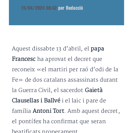
15/04/2024 08:42
per Redacció
Aquest dissabte 13 d’abril, el
papa
Francesc
ha aprovat el decret que
reconeix «el martiri per raó d’odi de la
Fe» de dos catalans assassinats durant
la Guerra Civil, el sacerdot
Gaietà
Clausellas i Ballvé
i el laic i pare de
família
Antoni Tort
. Amb aquest decret,
el pontífex ha confirmat que seran
beatificats properament.