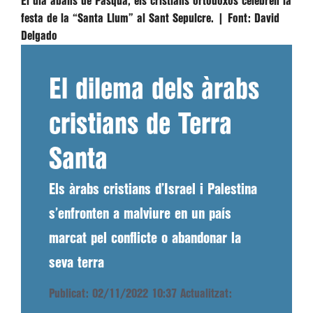
El dia abans de Pasqua, els cristians ortodoxos celebren la
festa de la “Santa Llum” al Sant Sepulcre. |
Font:
David
Delgado
El dilema dels àrabs
cristians de Terra
Santa
Els àrabs cristians d’Israel i Palestina
s’enfronten a malviure en un país
marcat pel conflicte o abandonar la
seva terra
Publicat: 02/11/2022 10:37
Actualitzat: