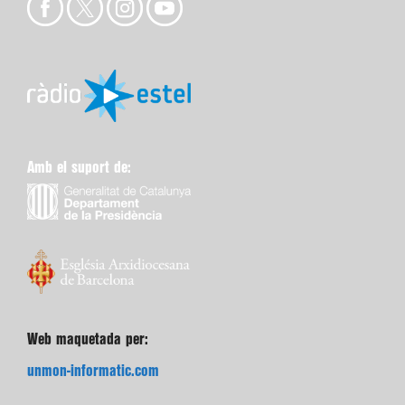
Amb el suport de:
Web maquetada per:
unmon-informatic.com