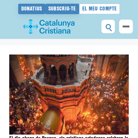
DONATIUS
SUBSCRIU-TE
EL MEU COMPTE
Vés
al
contingut