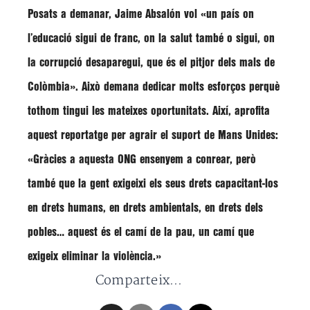
Posats a demanar, Jaime Absalón vol «un país on
l’
educació sigui de franc
, on la
salut també
o sigui, on
la corrupció desaparegui
, que és el pitjor dels mals de
Colòmbia». Això demana dedicar molts esforços perquè
tothom tingui les mateixes oportunitats. Així, aprofita
aquest reportatge per agrair el suport de Mans Unides:
«Gràcies a aquesta ONG ensenyem a conrear, però
també que la gent exigeixi els seus drets capacitant-los
en drets humans, en drets ambientals, en drets dels
pobles… aquest és el camí de la pau, un camí que
exigeix eliminar la violència.»
Comparteix...