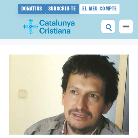
DONATIUS
SUBSCRIU-TE
EL MEU COMPTE
Vés
al
contingut