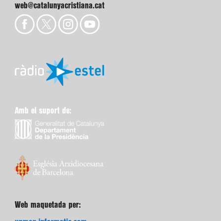
web@catalunyacristiana.cat
Amb el suport de:
Web maquetada per: