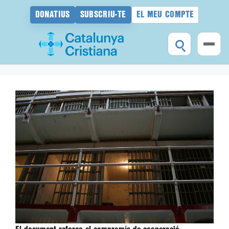
DONATIUS
SUBSCRIU-TE
EL MEU COMPTE
Vés
al
contingut