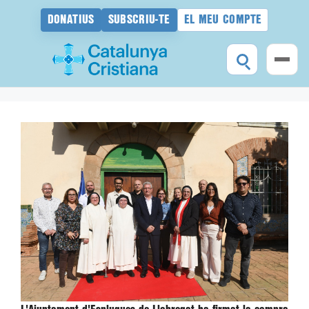
DONATIUS
SUBSCRIU-TE
EL MEU COMPTE
Vés
al
contingut