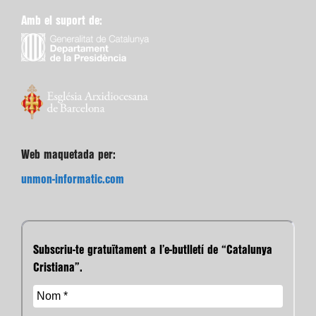
Amb el suport de:
Web maquetada per:
unmon-informatic.com
Subscriu-te gratuïtament a l’e-butlletí de “Catalunya
Cristiana”.