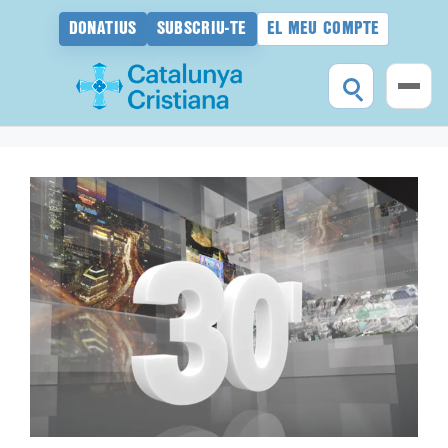
DONATIUS
SUBSCRIU-TE
EL MEU COMPTE
Vés
al
contingut