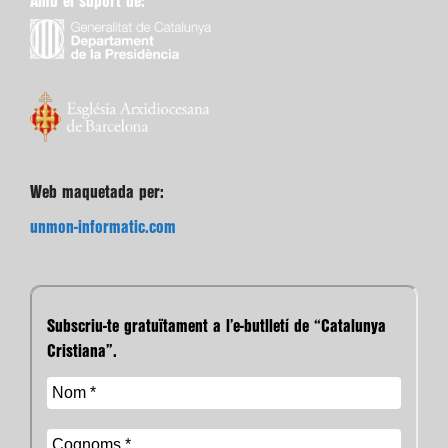
Amb el suport de:
Web maquetada per:
unmon-informatic.com
Subscriu-te gratuïtament a l’e-butlletí de “Catalunya
Cristiana”.