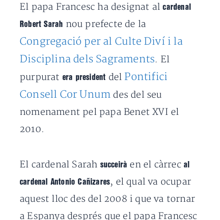
El papa Francesc ha designat al
cardenal
nou prefecte de la
Robert Sarah
Congregació per al Culte Diví i la
Disciplina dels Sagrament
s
. El
Pontifici
purpurat
del
era president
Consell Cor Unum
des del seu
nomenament pel papa Benet XVI el
2010.
El cardenal Sarah
en el càrrec
succeirà
al
, el qual va ocupar
cardenal Antonio Cañizares
aquest lloc des del 2008 i que va tornar
a Espanya després que el papa Francesc