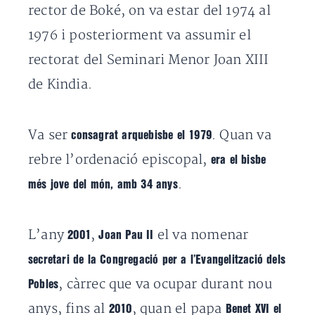
rector de Boké, on va estar del 1974 al
1976 i posteriorment va assumir el
rectorat del Seminari Menor Joan XIII
de Kindia.
Va ser
. Quan va
consagrat arquebisbe el 1979
rebre l’ordenació episcopal,
era el bisbe
.
més jove del món, amb 34 anys
L’any
,
el va nomenar
2001
Joan Pau II
secretari de la Congregació per a l’Evangelització dels
, càrrec que va ocupar durant nou
Pobles
anys, fins al
, quan el papa
2010
Benet XVI el