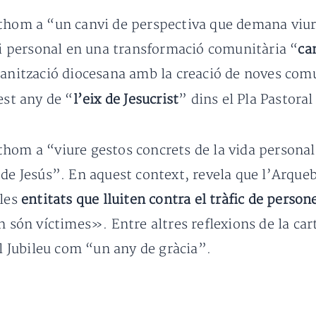
thom a “un canvi de perspectiva que demana viure
nvi personal en una transformació comunitària “
ca
ganització diocesana amb la creació de noves com
est any de “
l’eix de Jesucrist
” dins el Pla Pastora
thom a “viure gestos concrets de la vida persona
 de Jesús”. En aquest context, revela que l’Arqu
 les
entitats que lluiten contra el tràfic de person
n són víctimes». Entre altres reflexions de la cart
el Jubileu com “un any de gràcia”.