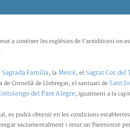
nat a conèixer les esglésies de l’arxidiòcesi on e
5
.
Sagrada Família
Mercè
Sagrat Cor del 
a
, la
, el
Sant J
a de Cornellà de Llobregat, el santuari de
ottolengo del Pare Alegre
, igualment a la capi
tal, es podrà obtenir en les condicions establertes
regar sacramentalment i resar un Parenostre per 