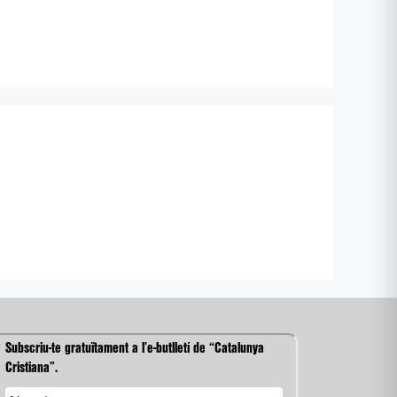
Subscriu-te gratuïtament a l’e-butlletí de “Catalunya
Cristiana”.