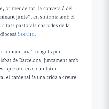
, primer de tot, la conversió del
minant junts
”, en sintonia amb el
unitats pastorals nascudes de la
Sortim
l diocesà
.
l i comunitària” moguts per
ebisbat de Barcelona, juntament amb
es
i que ofereixen un futur
a, el cardenal fa una crida a creure