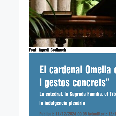
Font:
Agustí Codinach
El cardenal Omella 
i gestos concrets”
La catedral, la Sagrada Família, el Ti
la indulgència plenària
Publicat: 11/12/2024 09:05
Actualitzat: 12