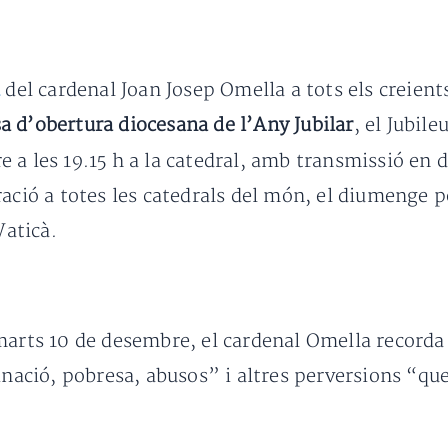
a
del cardenal Joan Josep Omella a tots els creient
a d’obertura diocesana de l’Any Jubilar
, el Jubil
 a les 19.15 h a la catedral, amb transmissió en 
ació a totes les catedrals del món, el diumenge po
Vaticà.
imarts 10 de desembre, el cardenal Omella record
ginació, pobresa, abusos” i altres perversions “qu