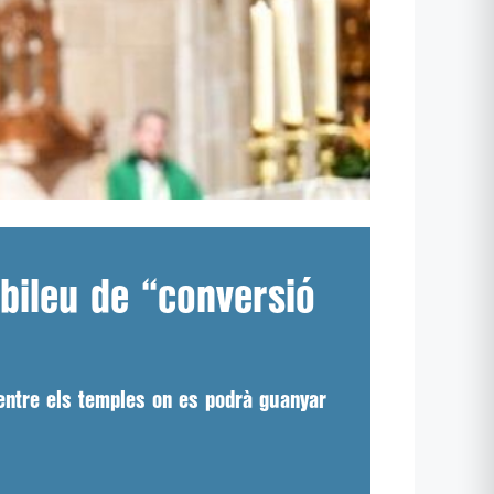
bileu de “conversió
, entre els temples on es podrà guanyar