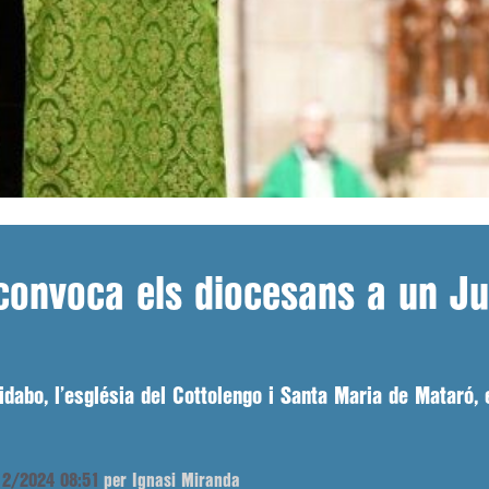
convoca els diocesans a un Ju
bidabo, l’església del Cottolengo i Santa Maria de Mataró
/12/2024 08:51
per Ignasi Miranda