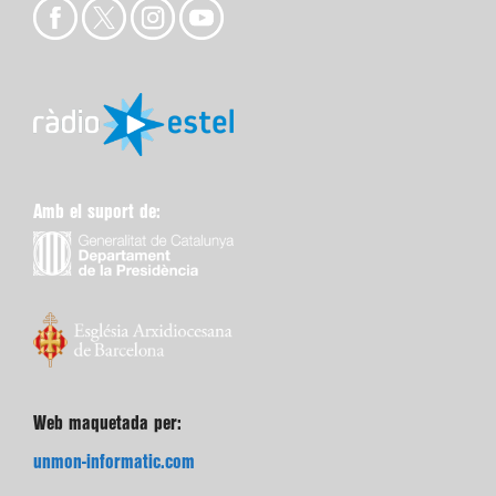
Amb el suport de:
Web maquetada per:
unmon-informatic.com