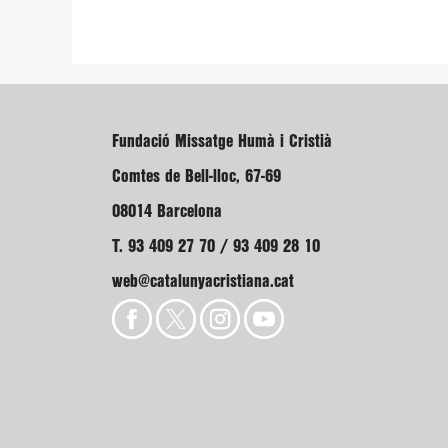
Fundació Missatge Humà i Cristià
Comtes de Bell-lloc, 67-69
08014 Barcelona
T. 93 409 27 70 / 93 409 28 10
web@catalunyacristiana.cat