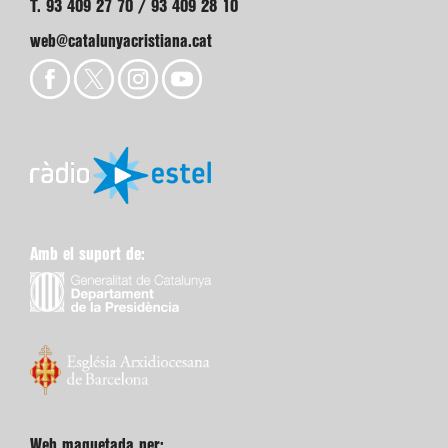
T. 93 409 27 70 / 93 409 28 10
web@catalunyacristiana.cat
Amb el suport de:
Web maquetada per: