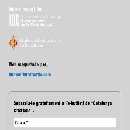
Amb el suport de:
Web maquetada per:
unmon-informatic.com
Subscriu-te gratuïtament a l’e-butlletí de “Catalunya
Cristiana”.