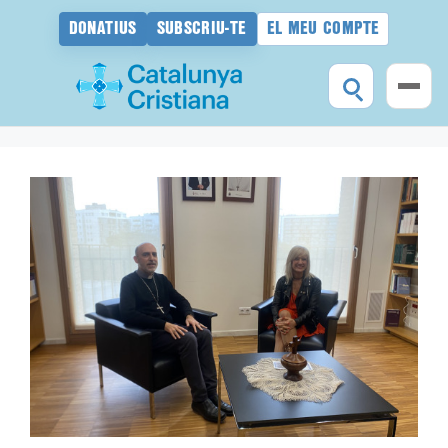
DONATIUS
SUBSCRIU-TE
EL MEU COMPTE
Vés
al
contingut