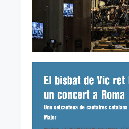
El bisbat de Vic re
un concert a Roma
Una seixantena de cantaires catalans 
Major