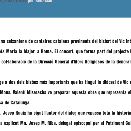
/01/2022 09:18
per Redacció
 una
seixantena de cantaires catalans provinents del bisbat del Vic
in
nta Maria la Major, a Roma
. El concert, que forma part del
projecte
 col·laboració de la
Direcció General d’Afers Religiosos de la Genera
e a dos dels bisbes més importants que ha tingut la diòcesi de Vic en
Mons. Valentí Miserachs
va preparar aquesta obra que representa el 
osa de Catalunya.
. Josep Ruaix
ha sigut l’autor del diàleg que
repassa tota la històri
ha explicat
Mn. Josep M. Riba
, delegat episcopal per al Patrimoni Cul