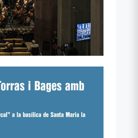
 Torras i Bages amb
cal" a la basílica de Santa Maria la