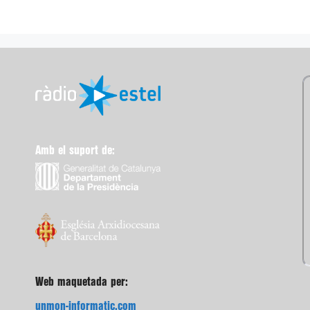
Amb el suport de:
Web maquetada per:
unmon-informatic.com