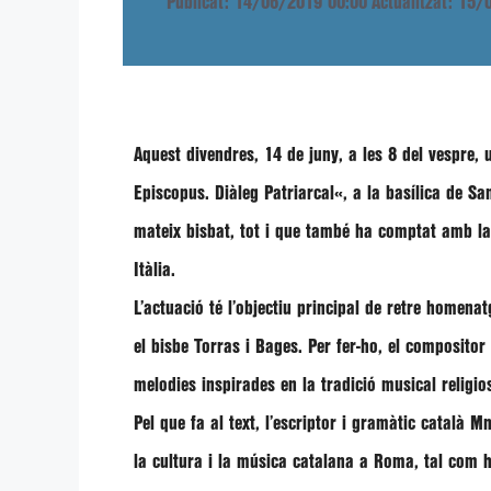
Publicat: 14/06/2019 00:00
Actualitzat: 15
Aquest divendres, 14 de juny
, a les 8 del vespre,
Episcopus. Diàleg Patriarcal
«, a la
basílica de Sa
mateix bisbat, tot i que també ha comptat amb la
Itàlia.
L’actuació té l’objectiu principal de
retre homenatg
el bisbe Torras i Bages
. Per fer-ho, el compositor
melodies inspirades en la tradició musical religi
Pel que fa al text, l’escriptor i gramàtic català
Mn
la cultura i la música catalana a Roma, tal com 