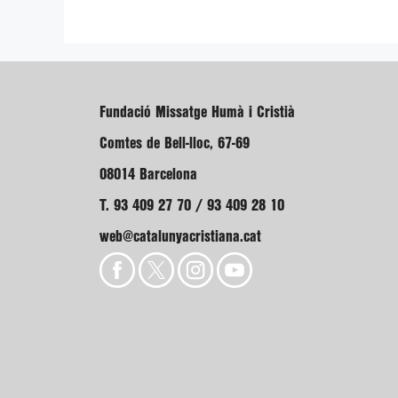
Fundació Missatge Humà i Cristià
Comtes de Bell-lloc, 67-69
08014 Barcelona
T. 93 409 27 70 / 93 409 28 10
web@catalunyacristiana.cat