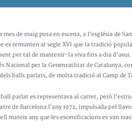
da mes de maig posa en escena, a l’església de Sa
e es remunten al segle XVI que la tradició popular
t per tal de mantenir-la viva fins a dia d’avui.
s Nacional per la Genenratlitat de Catalunya, com
 dels balls parlats, de molta tradició al Camp de 
ball parlat es representava al carrer, però l’estru
eatre de Barcelona l’any 1972, impulsada pel llavor
uell mateix any que les escenificacions es van tras