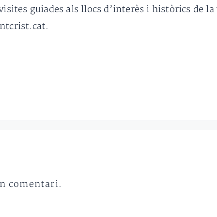
isites guiades als llocs d’interès i històrics de l
ntcrist.cat.
un comentari.