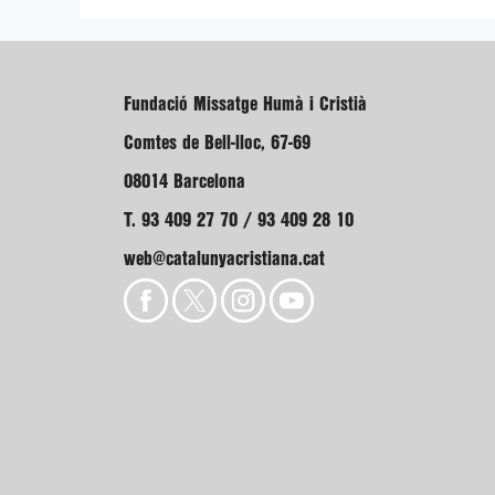
Fundació Missatge Humà i Cristià
Comtes de Bell-lloc, 67-69
08014 Barcelona
T. 93 409 27 70 / 93 409 28 10
web@catalunyacristiana.cat