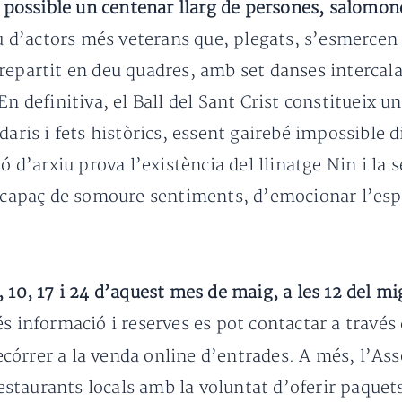
a possible un centenar llarg de persones, salomon
eu d’actors més veterans que, plegats, s’esmercen
repartit en deu quadres, amb set danses intercal
En definitiva, el Ball del Sant Crist constitueix u
aris i fets històrics, essent gairebé impossible di
’arxiu prova l’existència del llinatge Nin i la se
s capaç de somoure sentiments, d’emocionar l’esp
 10, 17 i 24 d’aquest mes de maig, a les 12 del mi
 informació i reserves es pot contactar a través d
recórrer a la venda online d’entrades. A més, l’Ass
taurants locals amb la voluntat d’oferir paquets