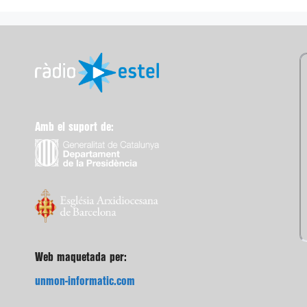
Amb el suport de:
Web maquetada per:
unmon-informatic.com