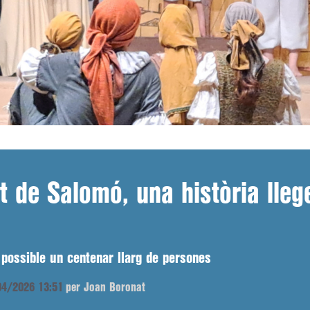
st de Salomó, una història lleg
n possible un centenar llarg de persones
/04/2026 13:51
per Joan Boronat