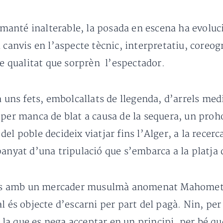
s manté inalterable, la posada en escena ha evoluc
 canvis en l’aspecte tècnic, interpretatiu, coreogr
de qualitat que sorprèn l’espectador.
a uns fets, embolcallats de llegenda, d’arrels me
 per manca de blat a causa de la sequera, un proh
el poble decideix viatjar fins l’Alger, a la recerc
anyat d’una tripulació que s’embarca a la platja d
cials amb un mercader musulmà anomenat Mahomet 
l és objecte d’escarni per part del pagà. Nin, per 
a que es nega acceptar en un principi, per bé qu