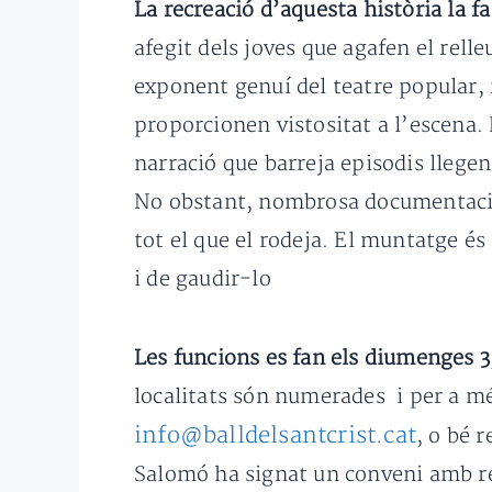
La recreació d’aquesta història la f
afegit dels joves que agafen el rell
exponent genuí del teatre popular, 
proporcionen vistositat a l’escena. 
narració que barreja episodis llegend
No obstant, nombrosa documentació d
tot el que el rodeja. El muntatge é
i de gaudir-lo
Les funcions es fan els diumenges 3,
localitats són numerades i per a més
info@balldelsantcrist.cat
, o bé 
Salomó ha signat un conveni amb res