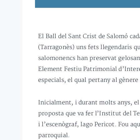
El Ball del Sant Crist de Salomó ca
(Tarragonès) uns fets llegendaris qu
salomonencs han preservat gelosamen
Element Festiu Patrimonial d’Interé
especials, el qual pertany al gènere
Inicialment, i durant molts anys, el 
proposta que va fer l’Institut del T
i l’escenògraf, Iago Pericot. Fou aq
parroquial.