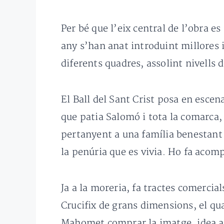
Per bé que l’eix central de l’obra e
any s’han anat introduint millores i
diferents quadres, assolint nivells 
El Ball del Sant Crist posa en escen
que patia Salomó i tota la comarca,
pertanyent a una família benestant d
la penúria que es vivia. Ho fa acomp
Ja a la moreria, fa tractes comer
Crucifix de grans dimensions, el qua
Mahomet comprar la imatge, idea a l