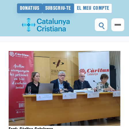
DONATIUS
SUBSCRIU-TE
EL MEU COMPTE
Vés
al
contingut