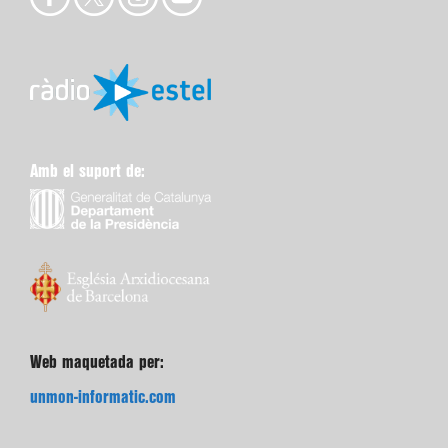
Amb el suport de:
Web maquetada per:
unmon-informatic.com