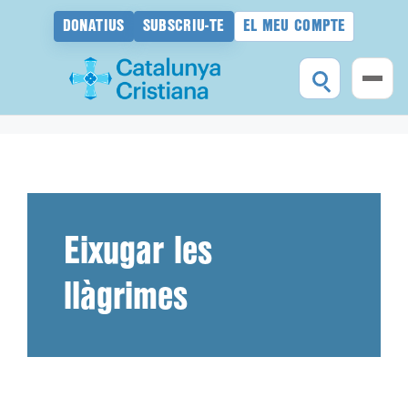
DONATIUS
SUBSCRIU-TE
EL MEU COMPTE
Vés
al
contingut
Eixugar les
llàgrimes