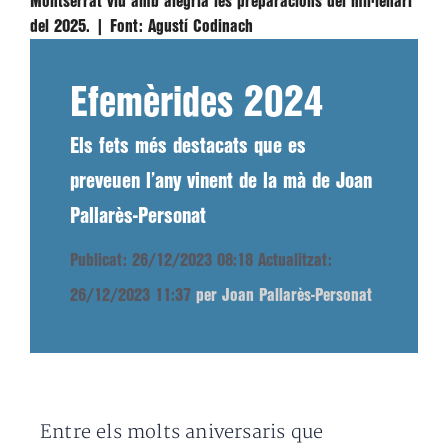
Montserrat viu amb alegria les preparacions del mil·lenari
del 2025. |
Font:
Agustí Codinach
Efemèrides 2024
Els fets més destacats que es
preveuen l’any vinent de la mà de Joan
Pallarès-Personat
Publicat: 26/12/2023 08:18
Actualitzat:
26/12/2023 11:37
per Joan Pallarès-Personat
Entre els molts aniversaris que