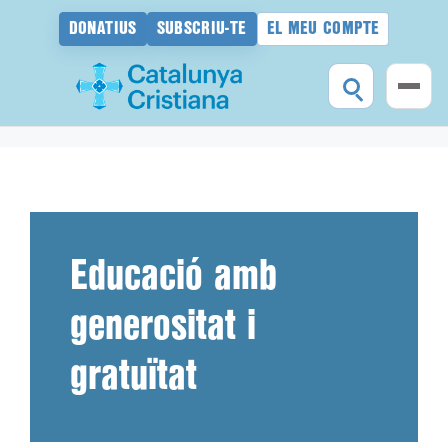
DONATIUS
SUBSCRIU-TE
EL MEU COMPTE
Vés
al
contingut
Educació amb
generositat i
gratuïtat