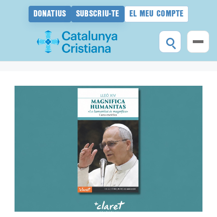
DONATIUS
SUBSCRIU-TE
EL MEU COMPTE
Vés
al
contingut