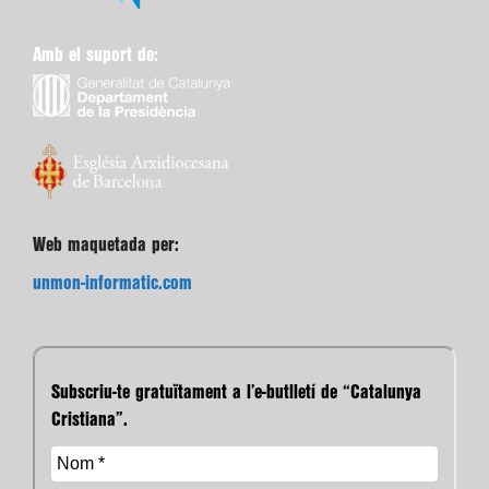
Amb el suport de:
Web maquetada per:
unmon-informatic.com
Subscriu-te gratuïtament a l’e-butlletí de “Catalunya
Cristiana”.