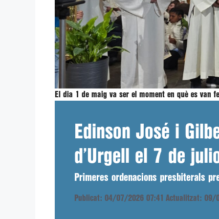
El dia 1 de maig va ser el moment en què es van f
Edinson José i Gilb
d’Urgell el 7 de juli
Primeres ordenacions presbiterals pre
Publicat: 04/07/2026 07:41
Actualitzat: 09