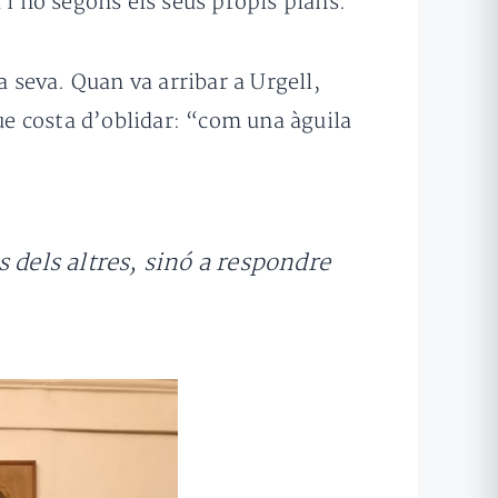
 i no segons els seus propis plans.”
a seva. Quan va arribar a Urgell,
que costa d’oblidar: “com una àguila
 dels altres, sinó a respondre