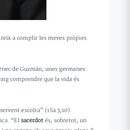
teix a complir les meves pròpies
mènec de Guzmán, unes germanes
vaig comprendre que la vida és
servent escolta” (1Sa 3,10).
lica. “El
sacerdot
és, sobretot, un