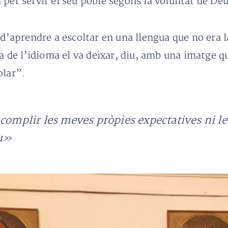
 per servir el seu poble segons la voluntat de Déu
 d’aprendre a escoltar en una llengua que no era l
ra de l’idioma el va deixar, diu, amb una imatge 
olar”.
complir les meves pròpies expectatives ni les
éu»