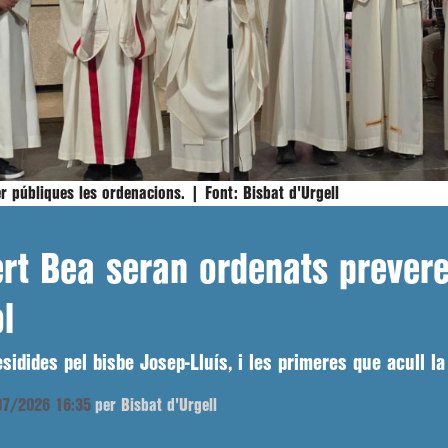
er públiques les ordenacions. |
Font:
Bisbat d'Urgell
ert Bea seran ordenats prevere
ol
sidides pel bisbe Josep-Lluís, i les primeres que acull la
/07/2026 16:35
per Bisbat d'Urgell