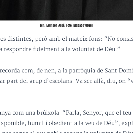
Mn. Edinson José. Foto: Bisbat d’Urgell
s distintes, però amb el mateix fons: “No consis
ó a respondre fidelment a la voluntat de Déu.”
recorda com, de nen, a la parròquia de Sant Do
r part del grup d’escolans. Va ser allà, diu, on “
nya com una brúixola: “Parla, Senyor, que el teu 
isponible, humil i obedient a la veu de Déu”, exp