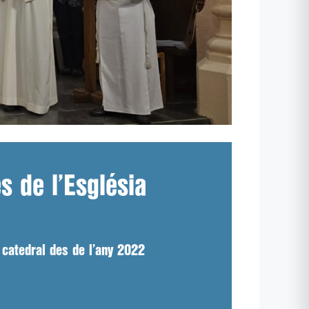
s de l’Església
 catedral des de l’any 2022