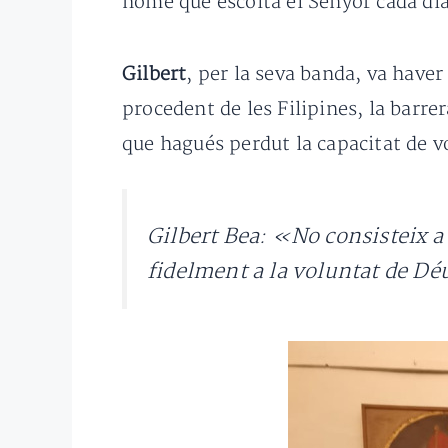
home que escolta el Senyor cada dia
Gilbert
, per la seva banda, va haver
procedent de les Filipines, la barre
que hagués perdut la capacitat de v
Gilbert Bea: «No consisteix a 
fidelment a la voluntat de D