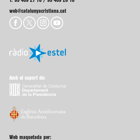
T. 93 409 27 70 / 93 409 28 10
web@catalunyacristiana.cat
Amb el suport de:
Web maquetada per: