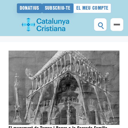
DONATIUS
SUBSCRIU-TE
EL MEU COMPTE
Vés
al
contingut