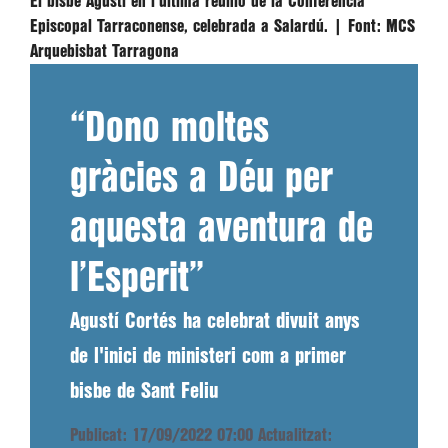
El bisbe Agustí en l'última reunió de la Conferència
Episcopal Tarraconense, celebrada a Salardú. |
Font:
MCS
Arquebisbat Tarragona
“Dono moltes
gràcies a Déu per
aquesta aventura de
l’Esperit”
Agustí Cortés ha celebrat divuit anys
de l'inici de ministeri com a primer
bisbe de Sant Feliu
Publicat: 17/09/2022 07:00
Actualitzat: