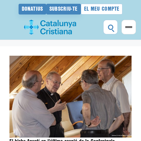
DONATIUS
SUBSCRIU-TE
EL MEU COMPTE
Vés
al
contingut