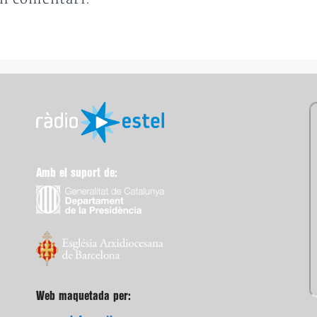
Amb el suport de:
Web maquetada per: