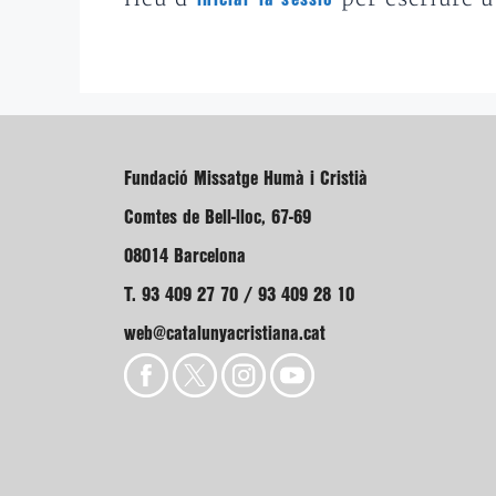
Fundació Missatge Humà i Cristià
Comtes de Bell-lloc, 67-69
08014 Barcelona
T. 93 409 27 70 / 93 409 28 10
web@catalunyacristiana.cat