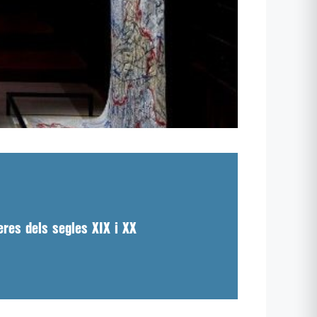
eres dels segles XIX i XX