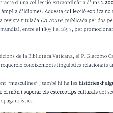
tracta d’una col·lecció extraordinària d’uns
1.200
 àmplia d’idiomes. Aquesta col·lecció explica no n
En route
na revista titulada
, publicada per dos pe
a mundial, entre el 1895 i el 1897, per promociona
sicions de la Biblioteca Vaticana, el P. Giacomo C
requereix coneixements lingüístics relacionats a
nt “masculines”, també hi ha les
històries d’alg
r el món i superar els estereotips culturals
del se
propagandístics.