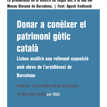
La presentació de la mostra ha tingut lloc a la seu del
Museu Diocesà de Barcelona. |
Font:
Agustí Codinach
Donar a conèixer el
patrimoni gòtic
català
Lisboa acollirà una rellevant exposició
amb obres de l’arxidiòcesi de
Barcelona
Publicat: 13/03/2023 08:38
Actualitzat:
13/03/2023 08:39
per MAC