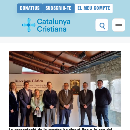
DONATIUS
SUBSCRIU-TE
EL MEU COMPTE
Vés
al
contingut