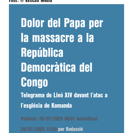
Font:
© Vatican Media
Dolor del Papa per
la massacre a la
República
Democràtica del
Congo
Telegrama de Lleó XIV davant l’atac a
l’església de Komanda
Publicat: 29/07/2025 08:01
Actualitzat:
29/07/2025 12:52
per Redacció