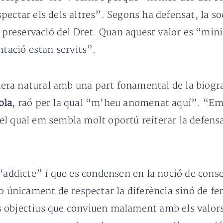
pectar els dels altres”. Segons ha defensat, la s
i preservació del Dret. Quan aquest valor es “mini
ntació estan servits”.
ra natural amb una part fonamental de la biograf
ola
, raó per la qual “m’heu anomenat aquí”. “Em
l qual em sembla molt oportú reiterar la defensa 
 “addicte” i que es condensen en la noció de cons
o únicament de respectar la diferència sinó de fer
 objectius que conviuen malament amb els valors