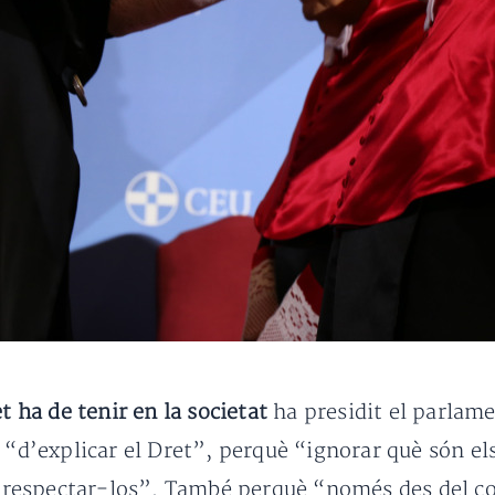
t ha de tenir en la societat
ha presidit el parlam
 “d’explicar el Dret”, perquè “ignorar què són els 
respectar-los”. També perquè “només des del co