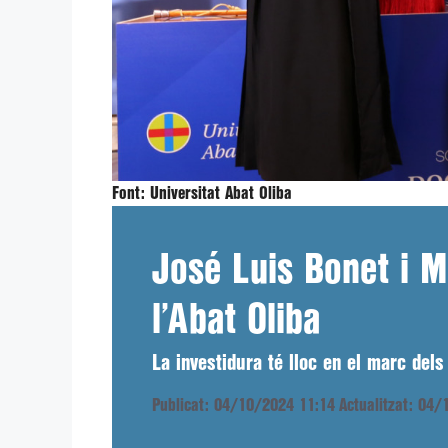
Font:
Universitat Abat Oliba
José Luis Bonet i M
l’Abat Oliba
La investidura té lloc en el marc dels
Publicat: 04/10/2024 11:14
Actualitzat: 04