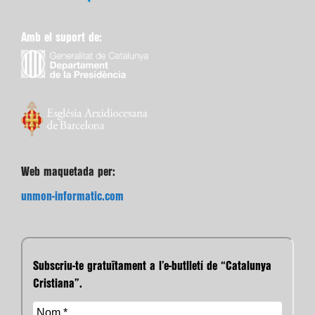
Amb el suport de:
Web maquetada per:
unmon-informatic.com
Subscriu-te gratuïtament a l’e-butlletí de “Catalunya
Cristiana”.