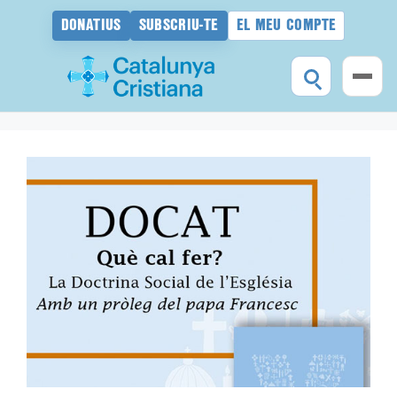
DONATIUS
SUBSCRIU-TE
EL MEU COMPTE
Vés
al
contingut